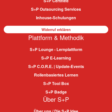
S+P Certified
S+P Outsourcing Services
Inhouse-Schulungen
Widerruf erklären
Plattform & Methodik
S+P Lounge - Lernplattform
S+P E-Learning
S+P C.O.R.E. | Update-Events
Rollenbasiertes Lernen
S+P Tool Box
S+P Badge
Über S+P
Über uns / Die S+P Idee