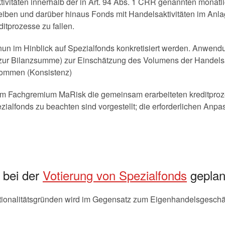
tivitäten innerhalb der in Art. 94 Abs. 1 CRR genannten monat
treiben und darüber hinaus Fonds mit Handelsaktivitäten im Anl
itprozesse zu fallen.
n im Hinblick auf Spezialfonds konkretisiert werden. Anwendun
s zur Bilanzsumme) zur Einschätzung des Volumens der Handelsak
ommen (Konsistenz)
 Fachgremium MaRisk die gemeinsam erarbeiteten kreditproz
ezialfonds zu beachten sind vorgestellt; die erforderlichen An
 bei der
Votierung von Spezialfonds
geplan
ortionalitätsgründen wird im Gegensatz zum Eigenhandelsgeschä