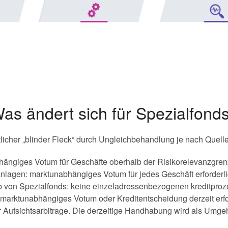
as ändert sich für Spezialfond
tlicher „blinder Fleck“ durch Ungleichbehandlung je nach Quell
hängiges Votum für Geschäfte oberhalb der Risikorelevanzgrenz
nlagen: marktunabhängiges Votum für jedes Geschäft erforderl
b von Spezialfonds: keine einzeladressenbezogenen kreditproz
marktunabhängiges Votum oder Kreditentscheidung derzeit erford
r Aufsichtsarbitrage. Die derzeitige Handhabung wird als Umge