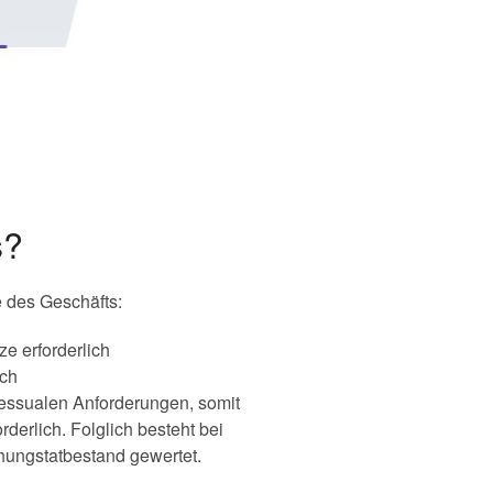
s?
e des Geschäfts:
e erforderlich
ich
essualen Anforderungen, somit
erlich. Folglich besteht bei
hungstatbestand gewertet.