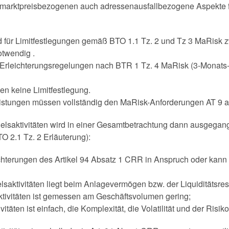
n marktpreisbezogenen auch adressenausfallbezogene Aspekte 
d für Limitfestlegungen gemäß BTO 1.1 Tz. 2 und Tz 3 MaRisk
otwendig .
n Erleichterungsregelungen nach BTR 1 Tz. 4 MaRisk (3-Monat
zen keine Limitfestlegung.
eistungen müssen vollständig den MaRisk-Anforderungen AT 9 
delsaktivitäten wird in einer Gesamtbetrachtung dann ausgega
TO 2.1 Tz. 2 Erläuterung):
eichterungen des Artikel 94 Absatz 1 CRR in Anspruch oder kann
saktivitäten liegt beim Anlagevermögen bzw. der Liquiditätsres
tivitäten ist gemessen am Geschäftsvolumen gering;
vitäten ist einfach, die Komplexität, die Volatilität und der Risi