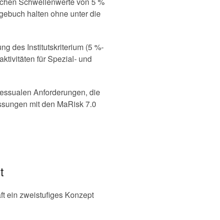
lichen Schwellenwerte von 5 %
agebuch halten ohne unter die
g des Institutskriterium (5 %-
tivitäten für Spezial- und
essualen Anforderungen, die
passungen mit den MaRisk 7.0
t
ft ein zweistufiges Konzept