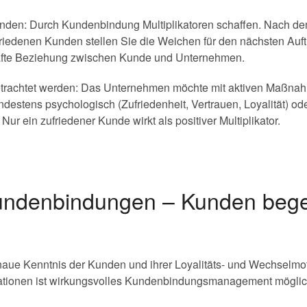
den: Durch Kundenbindung Multiplikatoren schaffen. Nach dem 
iedenen Kunden stellen Sie die Weichen für den nächsten Auf
rhafte Beziehung zwischen Kunde und Unternehmen.
etrachtet werden: Das Unternehmen möchte mit aktiven Maßna
ndestens psychologisch (Zufriedenheit, Vertrauen, Loyalität) od
r ein zufriedener Kunde wirkt als positiver Multiplikator.
undenbindungen – Kunden bege
ue Kenntnis der Kunden und ihrer Loyalitäts- und Wechselmoti
mationen ist wirkungsvolles Kundenbindungsmanagement möglic