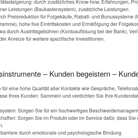
tätssteigerung: durch zusätzliches Know-how, Erfahrungen, Proz
ner Leistungen (Baukastensystem), zusätzliche Leistungen.
rch Preisreduktion für Folgekäufe, Rabatt- und Bonussysteme (f
ramme), hohe fixe Eintrittskosten und Ermäßigung der Folgekos
 durch Austrittsgebühren (Kontoauflösung bei der Bank), Verlu
oder Anreize für weitere spezifische Investitionen.
instrumente – Kunden begeistern – Kund
ür eine hohe Qualität aller Kontakte wie Gespräche, Telefonate
isse Ihres Kunden: Sammeln und verdichten Sie Ihre Kundenda
system: Sorgen Sie für ein hochwertiges Beschwerdemanagem
chaffen: Sorgen Sie im Produkt oder im Service dafür, dass Sie
n.
barriere durch emotionale und psychologische Bindung.