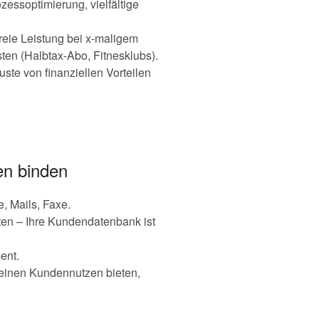
essoptimierung, vielfältige
reie Leistung bei x-maligem
ten (Halbtax-Abo, Fitnesklubs).
ste von finanziellen Vorteilen
en binden
, Mails, Faxe.
ten – Ihre Kundendatenbank ist
ent.
 einen Kundennutzen bieten,