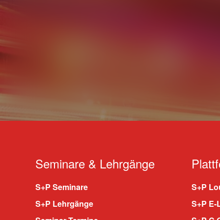
Seminare & Lehrgänge
Platt
S+P Seminare
S+P Lou
S+P Lehrgänge
S+P E-