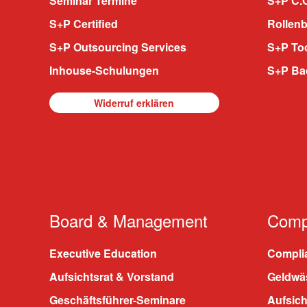
Seminar Termine
S+P C.O
S+P Certified
Rollenb
S+P Outsourcing Services
S+P To
Inhouse-Schulungen
S+P Ba
Widerruf erklären
Board & Management
Compl
Executive Education
Compli
Aufsichtsrat & Vorstand
Geldwä
Geschäftsführer-Seminare
Aufsic