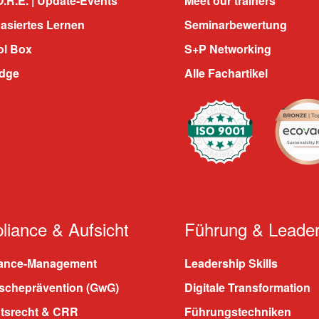
.R.E. | Update-Events
Meet our trainers
asiertes Lernen
Seminarbewertung
ol Box
S+P Networking
dge
Alle Fachartikel
iance & Aufsicht
Führung & Leader
ance-Management
Leadership Skills
scheprävention (GwG)
Digitale Transformation
htsrecht & CRR
Führungstechniken