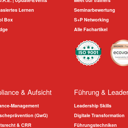
.R.E. | Update-Events
Meet our trainers
asiertes Lernen
Seminarbewertung
ol Box
S+P Networking
dge
Alle Fachartikel
iance & Aufsicht
Führung & Leader
ance-Management
Leadership Skills
scheprävention (GwG)
Digitale Transformation
htsrecht & CRR
Führungstechniken