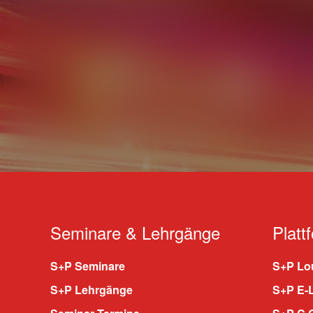
Seminare & Lehrgänge
Platt
S+P Seminare
S+P Lou
S+P Lehrgänge
S+P E-