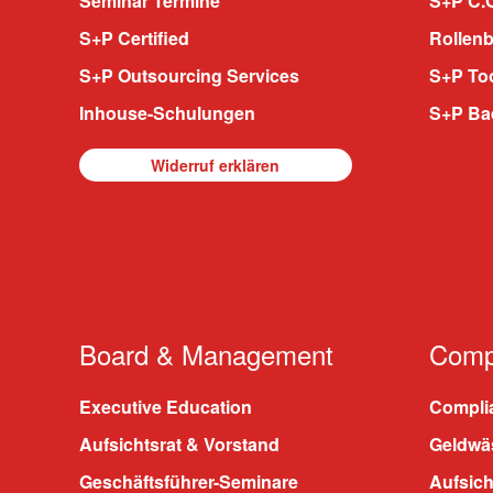
Seminar Termine
S+P C.O
S+P Certified
Rollenb
S+P Outsourcing Services
S+P To
Inhouse-Schulungen
S+P Ba
Widerruf erklären
Board & Management
Compl
Executive Education
Compli
Aufsichtsrat & Vorstand
Geldwä
Geschäftsführer-Seminare
Aufsic