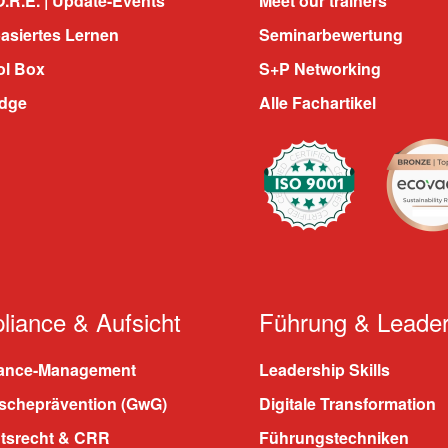
.R.E. | Update-Events
Meet our trainers
asiertes Lernen
Seminarbewertung
ol Box
S+P Networking
dge
Alle Fachartikel
iance & Aufsicht
Führung & Leader
ance-Management
Leadership Skills
scheprävention (GwG)
Digitale Transformation
htsrecht & CRR
Führungstechniken