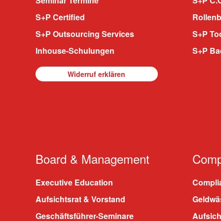
Seminar Termine
S+P C.O
S+P Certified
Rollenb
S+P Outsourcing Services
S+P To
Inhouse-Schulungen
S+P Ba
Widerruf erklären
Board & Management
Compl
Executive Education
Compli
Aufsichtsrat & Vorstand
Geldwä
Geschäftsführer-Seminare
Aufsic