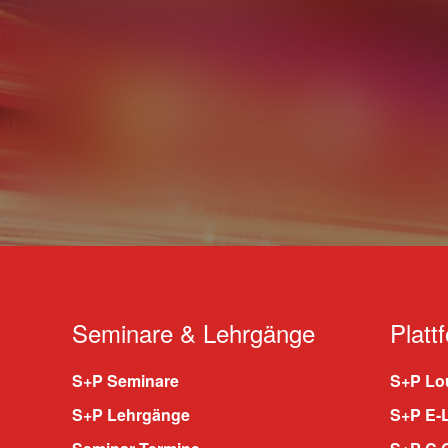
Seminare & Lehrgänge
Platt
S+P Seminare
S+P Lou
S+P Lehrgänge
S+P E-