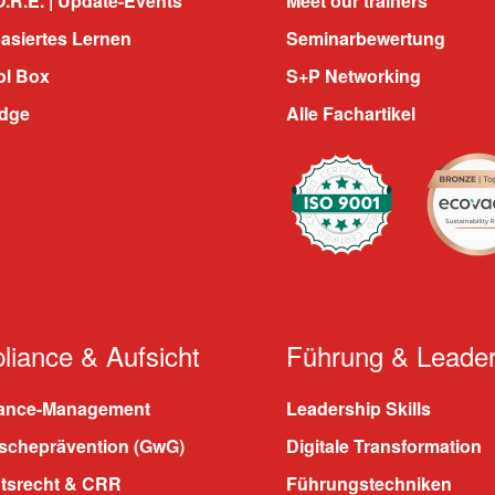
.R.E. | Update-Events
Meet our trainers
asiertes Lernen
Seminarbewertung
ol Box
S+P Networking
dge
Alle Fachartikel
iance & Aufsicht
Führung & Leader
ance-Management
Leadership Skills
scheprävention (GwG)
Digitale Transformation
htsrecht & CRR
Führungstechniken