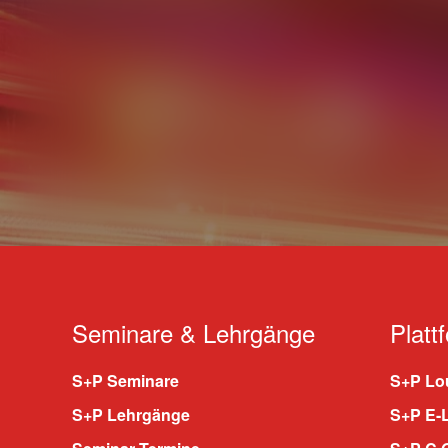
Seminare & Lehrgänge
Platt
S+P Seminare
S+P Lou
S+P Lehrgänge
S+P E-