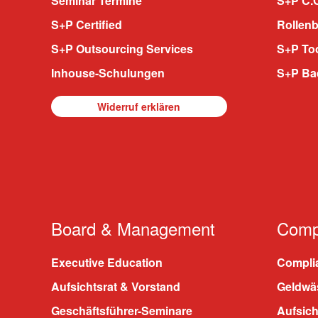
Seminar Termine
S+P C.O
S+P Certified
Rollenb
S+P Outsourcing Services
S+P To
Inhouse-Schulungen
S+P Ba
Widerruf erklären
Board & Management
Compl
Executive Education
Compli
Aufsichtsrat & Vorstand
Geldwä
Geschäftsführer-Seminare
Aufsic