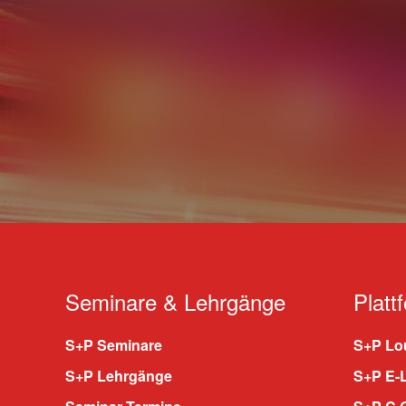
Seminare & Lehrgänge
Platt
S+P Seminare
S+P Lou
S+P Lehrgänge
S+P E-