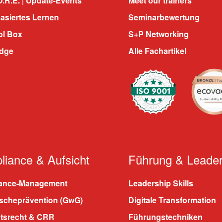
.R.E. | Update-Events
Meet our trainers
asiertes Lernen
Seminarbewertung
ol Box
S+P Networking
dge
Alle Fachartikel
iance & Aufsicht
Führung & Leader
ance-Management
Leadership Skills
scheprävention (GwG)
Digitale Transformation
htsrecht & CRR
Führungstechniken