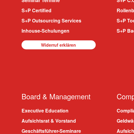
Seminar Termine
S+P C.O
S+P Certified
Rollenb
S+P Outsourcing Services
S+P To
Inhouse-Schulungen
S+P Ba
Widerruf erklären
Board & Management
Compl
Executive Education
Compli
Aufsichtsrat & Vorstand
Geldwä
Geschäftsführer-Seminare
Aufsic