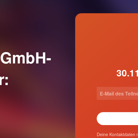
g GmbH-
r:
Deine Kontaktdaten n