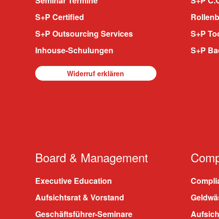
Seminar Termine
S+P C.O
S+P Certified
Rollenb
S+P Outsourcing Services
S+P To
Inhouse-Schulungen
S+P Ba
Widerruf erklären
Board & Management
Compl
Executive Education
Compli
Aufsichtsrat & Vorstand
Geldwä
Geschäftsführer-Seminare
Aufsic