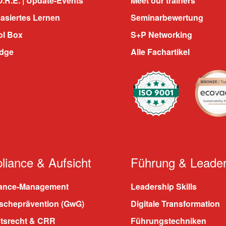
.R.E. | Update-Events
Meet our trainers
asiertes Lernen
Seminarbewertung
ol Box
S+P Networking
dge
Alle Fachartikel
iance & Aufsicht
Führung & Leader
ance-Management
Leadership Skills
scheprävention (GwG)
Digitale Transformation
htsrecht & CRR
Führungstechniken