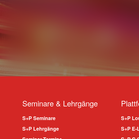
Seminare & Lehrgänge
Platt
S+P Seminare
S+P Lou
S+P Lehrgänge
S+P E-