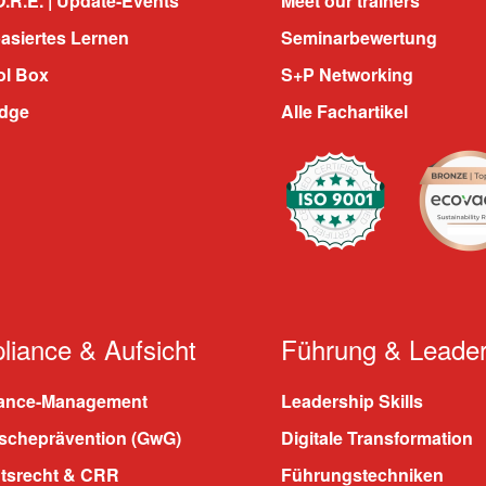
.R.E. | Update-Events
Meet our trainers
asiertes Lernen
Seminarbewertung
ol Box
S+P Networking
dge
Alle Fachartikel
iance & Aufsicht
Führung & Leader
ance-Management
Leadership Skills
scheprävention (GwG)
Digitale Transformation
htsrecht & CRR
Führungstechniken