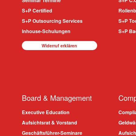
Seminar Termine
S+P C.O
S+P Certified
Rollenb
S+P Outsourcing Services
S+P To
Inhouse-Schulungen
S+P Ba
Widerruf erklären
Board & Management
Compl
Executive Education
Compli
Aufsichtsrat & Vorstand
Geldwä
Geschäftsführer-Seminare
Aufsic