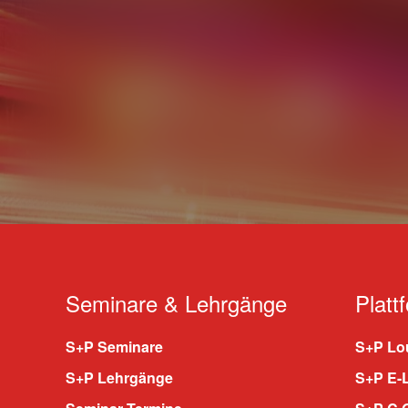
Seminare & Lehrgänge
Platt
S+P Seminare
S+P Lou
S+P Lehrgänge
S+P E-