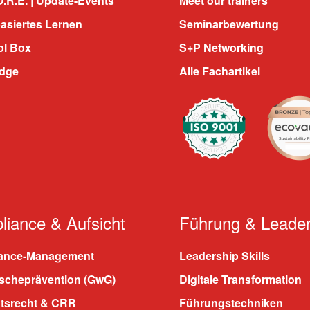
.R.E. | Update-Events
Meet our trainers
asiertes Lernen
Seminarbewertung
ol Box
S+P Networking
dge
Alle Fachartikel
iance & Aufsicht
Führung & Leader
ance-Management
Leadership Skills
scheprävention (GwG)
Digitale Transformation
htsrecht & CRR
Führungstechniken