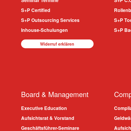
Seminar Termine
S+P C.O
S+P Certified
Rollenb
S+P Outsourcing Services
S+P To
Inhouse-Schulungen
S+P Ba
Widerruf erklären
Board & Management
Compl
Executive Education
Compli
Aufsichtsrat & Vorstand
Geldwä
Geschäftsführer-Seminare
Aufsic