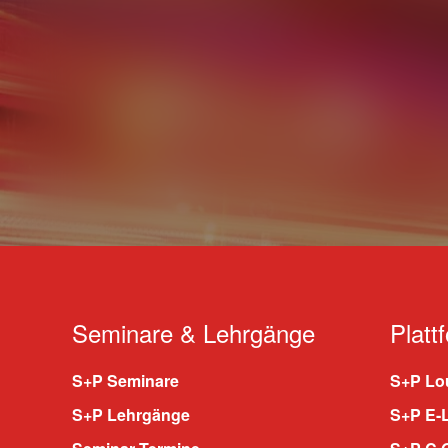
Seminare & Lehrgänge
Platt
S+P Seminare
S+P Lou
S+P Lehrgänge
S+P E-