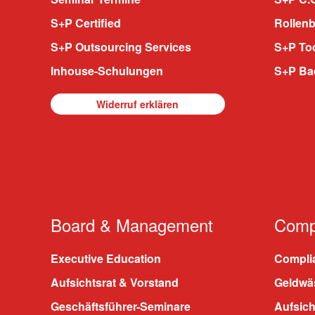
S+P Certified
Rollenb
S+P Outsourcing Services
S+P To
Inhouse-Schulungen
S+P Ba
Widerruf erklären
Board & Management
Compl
Executive Education
Compli
Aufsichtsrat & Vorstand
Geldwä
Geschäftsführer-Seminare
Aufsic