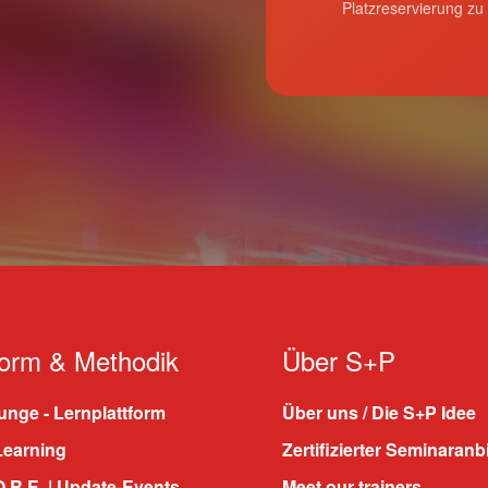
Platzreservierung zu
form & Methodik
Über S+P
nge - Lernplattform
Über uns / Die S+P Idee
Learning
Zertifizierter Seminaranb
.R.E. | Update-Events
Meet our trainers