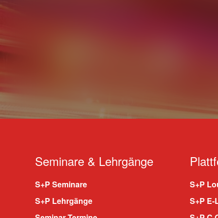
Seminare & Lehrgänge
Platt
S+P Seminare
S+P Lou
S+P Lehrgänge
S+P E-
Seminar Termine
S+P C.O