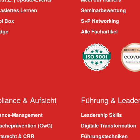
asiertes Lernen
Seminarbewertung
ol Box
S+P Networking
dge
Alle Fachartikel
iance & Aufsicht
Führung & Leader
ance-Management
Leadership Skills
scheprävention (GwG)
Digitale Transformation
htsrecht & CRR
Führungstechniken