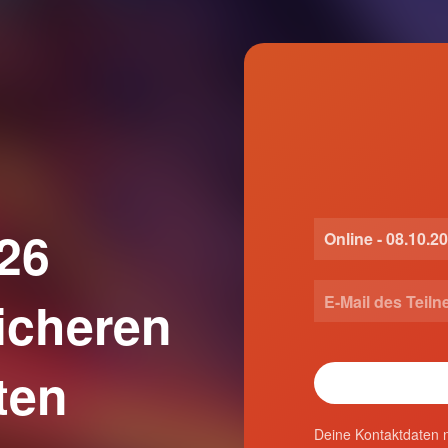
26
sicheren
ten
Deine Kontaktdaten n