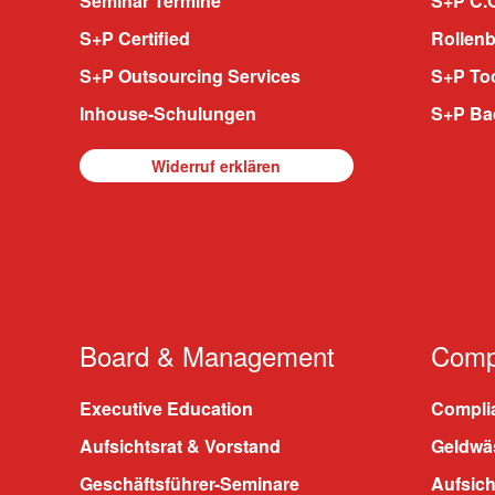
Seminar Termine
S+P C.O
S+P Certified
Rollenb
S+P Outsourcing Services
S+P To
Inhouse-Schulungen
S+P Ba
Widerruf erklären
Board & Management
Compl
Executive Education
Compli
Aufsichtsrat & Vorstand
Geldwä
Geschäftsführer-Seminare
Aufsic