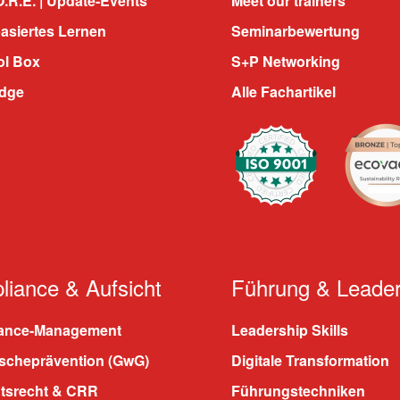
.R.E. | Update-Events
Meet our trainers
asiertes Lernen
Seminarbewertung
ol Box
S+P Networking
dge
Alle Fachartikel
iance & Aufsicht
Führung & Leader
ance-Management
Leadership Skills
scheprävention (GwG)
Digitale Transformation
htsrecht & CRR
Führungstechniken