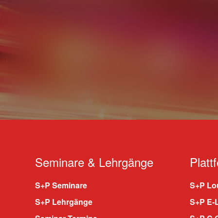
Seminare & Lehrgänge
Platt
S+P Seminare
S+P Lou
S+P Lehrgänge
S+P E-