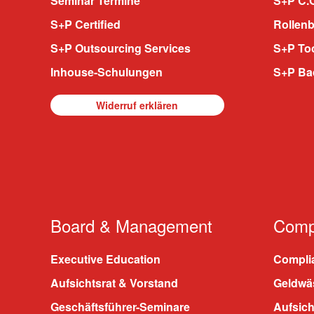
Seminar Termine
S+P C.O
S+P Certified
Rollenb
S+P Outsourcing Services
S+P To
Inhouse-Schulungen
S+P Ba
Widerruf erklären
Board & Management
Compl
Executive Education
Compli
Aufsichtsrat & Vorstand
Geldwä
Geschäftsführer-Seminare
Aufsic