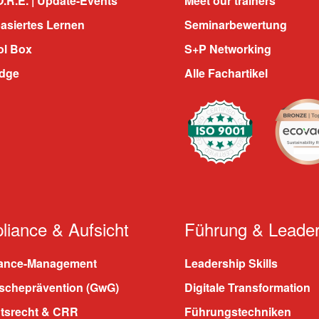
.R.E. | Update-Events
Meet our trainers
asiertes Lernen
Seminarbewertung
ol Box
S+P Networking
dge
Alle Fachartikel
iance & Aufsicht
Führung & Leader
ance-Management
Leadership Skills
scheprävention (GwG)
Digitale Transformation
htsrecht & CRR
Führungstechniken