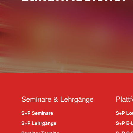
Seminare & Lehrgänge
Platt
S+P Seminare
S+P Lou
S+P Lehrgänge
S+P E-