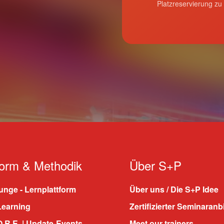
Platzreservierung zu
form & Methodik
Über S+P
nge - Lernplattform
Über uns / Die S+P Idee
Learning
Zertifizierter Seminaranb
.R.E. | Update-Events
Meet our trainers