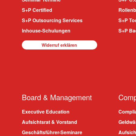
S+P Certified
Rollenb
S+P Outsourcing Services
S+P To
Inhouse-Schulungen
S+P Ba
Widerruf erklären
Board & Management
Compl
Executive Education
Compli
Aufsichtsrat & Vorstand
Geldwä
Geschäftsführer-Seminare
Aufsic