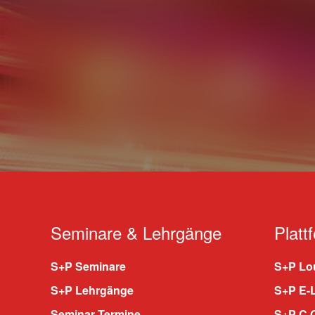
Seminare & Lehrgänge
Platt
S+P Seminare
S+P Lou
S+P Lehrgänge
S+P E-
Seminar Termine
S+P C.O