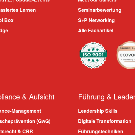
asiertes Lernen
Seminarbewertung
ol Box
S+P Networking
dge
Alle Fachartikel
iance & Aufsicht
Führung & Leader
ance-Management
Leadership Skills
scheprävention (GwG)
Digitale Transformation
htsrecht & CRR
Führungstechniken