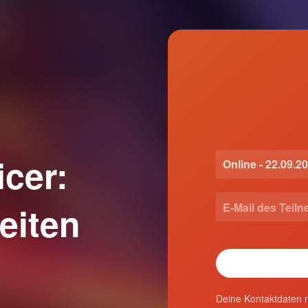
cer:
eiten
Deine Kontaktdaten n