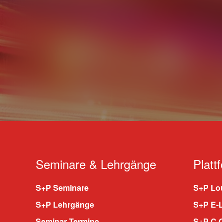
Seminare & Lehrgänge
Platt
S+P Seminare
S+P Lou
S+P Lehrgänge
S+P E-
Seminar Termine
S+P C.O