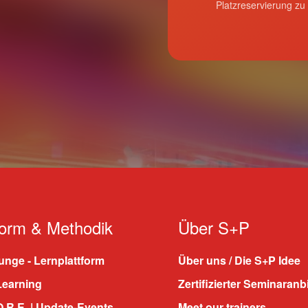
Platzreservierung zu
form & Methodik
Über S+P
nge - Lernplattform
Über uns / Die S+P Idee
Learning
Zertifizierter Seminaranb
.R.E. | Update-Events
Meet our trainers