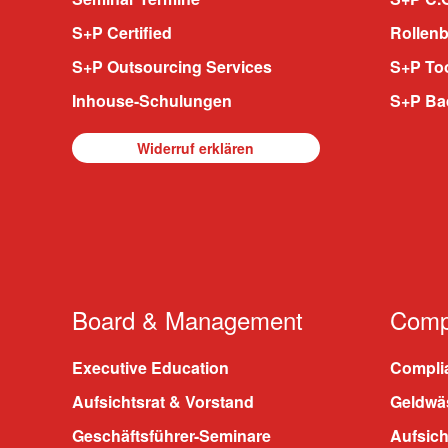
S+P Certified
Rollenb
S+P Outsourcing Services
S+P To
Inhouse-Schulungen
S+P Ba
Widerruf erklären
Board & Management
Compl
Executive Education
Compli
Aufsichtsrat & Vorstand
Geldwä
Geschäftsführer-Seminare
Aufsic