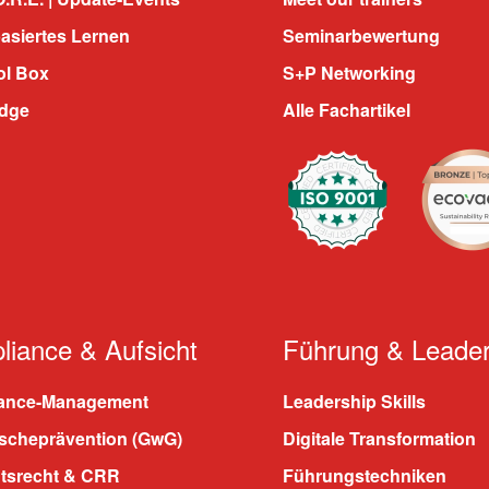
asiertes Lernen
Seminarbewertung
ol Box
S+P Networking
dge
Alle Fachartikel
iance & Aufsicht
Führung & Leader
ance-Management
Leadership Skills
scheprävention (GwG)
Digitale Transformation
htsrecht & CRR
Führungstechniken