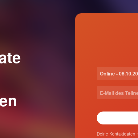
ate
ken
Deine Kontaktdaten n