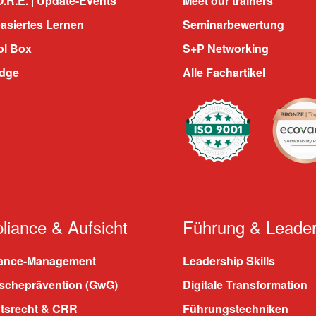
.R.E. | Update-Events
Meet our trainers
asiertes Lernen
Seminarbewertung
ol Box
S+P Networking
dge
Alle Fachartikel
iance & Aufsicht
Führung & Leader
ance-Management
Leadership Skills
scheprävention (GwG)
Digitale Transformation
htsrecht & CRR
Führungstechniken