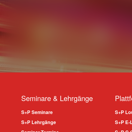
Seminare & Lehrgänge
Platt
S+P Seminare
S+P Lou
S+P Lehrgänge
S+P E-