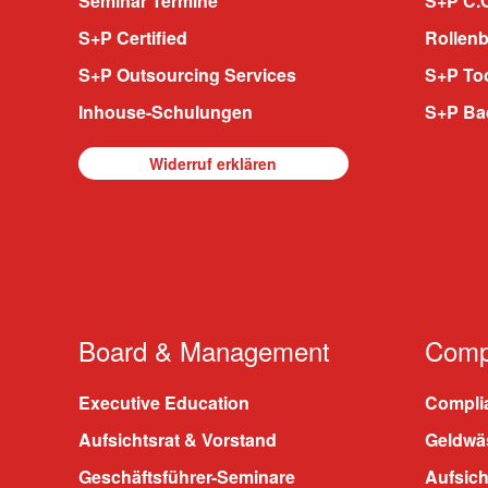
Seminar Termine
S+P C.O
S+P Certified
Rollenb
S+P Outsourcing Services
S+P To
Inhouse-Schulungen
S+P Ba
Widerruf erklären
Board & Management
Compl
Executive Education
Compli
Aufsichtsrat & Vorstand
Geldwä
Geschäftsführer-Seminare
Aufsic