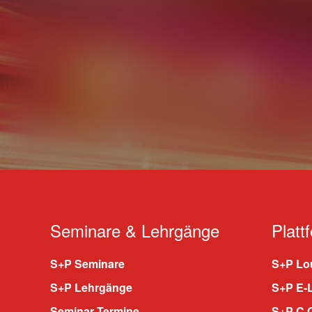
Seminare & Lehrgänge
Platt
S+P Seminare
S+P Lou
S+P Lehrgänge
S+P E-
Seminar Termine
S+P C.O