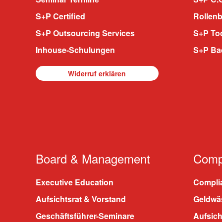
S+P Certified
Rollenb
S+P Outsourcing Services
S+P To
Inhouse-Schulungen
S+P Ba
Widerruf erklären
Board & Management
Compl
Executive Education
Compli
Aufsichtsrat & Vorstand
Geldwä
Geschäftsführer-Seminare
Aufsic