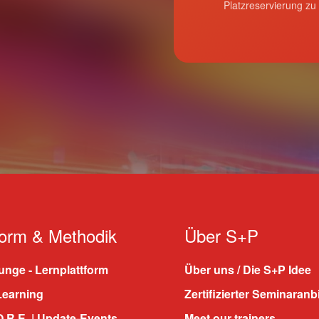
Platzreservierung zu
form & Methodik
Über S+P
nge - Lernplattform
Über uns / Die S+P Idee
Learning
Zertifizierter Seminaranb
.R.E. | Update-Events
Meet our trainers