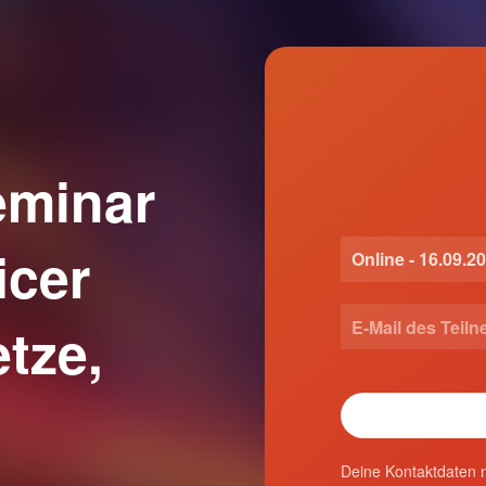
eminar
icer
tze,
Deine Kontaktdaten n