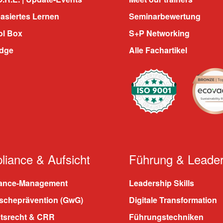
asiertes Lernen
Seminarbewertung
ol Box
S+P Networking
dge
Alle Fachartikel
iance & Aufsicht
Führung & Leader
ance-Management
Leadership Skills
scheprävention (GwG)
Digitale Transformation
htsrecht & CRR
Führungstechniken